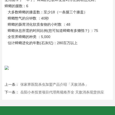
蟑螂的腿数：6
大多数蟑螂的膝盖数：至少18（一条腿三个膝盖）
蟑螂憋气的分钟数 ：40秒
蟑螂的肠胃消化软质食物的小时数 ：48
蟑螂休息所需的时间比例(您可知道蟑螂有多懒惰？) ：75
全世界蟑螂的种类 ：5,000
估计蟑螂进化的年数(石灰纪)：280百万以上
上一条：
张家界医院杀虫加盟产品介绍「天敌消杀」
下一条：
岳阳小本投资项目代理商规格齐全 天敌消杀现货供应