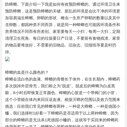
防蟑螂。下面介绍一下我是如何有效预防蟑螂的。通过环境卫生来
预防蟑螂，这是预防蟑螂的关键。脏乱的环境是会比干净的环境更
加容易滋生蟑螂。卵鞘的形状、雌虫一生所产卵鞘的数量以及其中
含卵数，都因种类不同而异，就是同一种蟑螂也可能因环境条件和
营养情况不同而有所差别。家里要每天一小扫，每周一大扫，定期
清理卫生死角。每日的垃圾要日产日清，不要留有食物残渣。家里
的物品要堆放好，不需要的旧物品、旧杂志、旧报纸等要及时扔
掉。
蟑螂的血是什么颜色的？
蟑螂会流白色的血液。蟑螂的骨骼长于体外，在生长期内，蟑螂药
多次脱掉外层骨壳，我们称之为“脱皮”。脱皮后的蟑螂为白皮黒
眼，8小时后即恢复正常颜色。蟑螂的心脏是一个带阀门的小管，
这个小管能在体内来回压送血液。根据灭蟑的范围以及效力范围来
挑选：目前我们常见的蟑螂有两种，一种是大蟑螂，一种是德国小
蠊，我们选择时1好看一下蟑螂药是否适用于以上两种蟑螂，因为
部分的蟑螂药是无法杀1死德国小蠊的，这就等于买回来的蟑螂药
使用面窄了一半了。蟑螂的心脏即使暂时停止跳动也无碍。