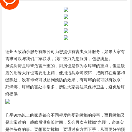
德州
天敌消杀
服务有限公司为您提供有害虫灭除服务，如果大家有
需求可以与我们厂家联系，我厂致力为您服务，包您满意。
虽说厨房是蟑螂危害严重的，厨房也是作为杀蟑螂的重点，但是饭
店的用餐大厅也需要用上药，使用洁兵杀蟑胶饵，把药打在角落和
缝隙处，没有蟑螂可以起到预防的效果，有蟑螂的就可以有效杀1
死蟑螂，蟑螂的害处非常多，所以大家要注意保持卫生，避免给蟑
螂提供
几乎90%以上的家庭都会不同程度的受到蟑螂的侵害，而且蟑螂又
是非常难的，蟑螂后没多长时间，又会再次有蟑螂“光顾”，这确实
是件头疼的事。要想预防蟑螂，要通过多方面下手，从而更好的预